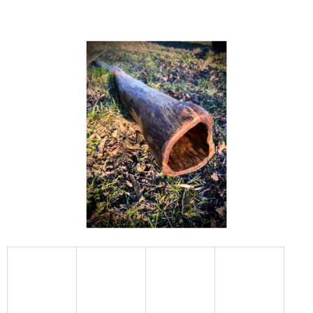
E
T
E
N
A
J
Í
T
?
HLEDAT