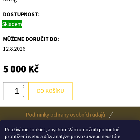
DOSTUPNOST:
Skladem
MŮŽEME DORUČIT DO:
12.8.2026
5 000 Kč
DO KOŠÍKU
Z
Podmínky ochrany osobních údajů
Á
Obchodní podmínky
P
Používáme cookies, abychom Vám umožnili pohodlné
prohlížení webu a díky analýze provozu webu neustále