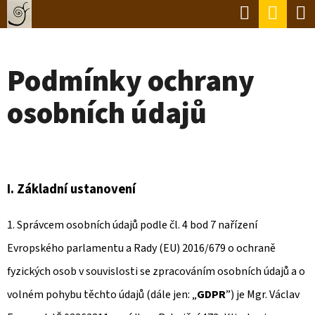
K
Hledat
Náku
Přejít
O
Zpět
Zpět
na
koší
Š
obsah
Podmínky ochrany
Í
C
K
osobních údajů
O
P
O
T
I.
Základní ustanovení
Ř
E
1. Správcem osobních údajů podle čl. 4 bod 7 nařízení
B
Evropského parlamentu a Rady (EU) 2016/679 o ochraně
U
fyzických osob v souvislosti se zpracováním osobních údajů a o
J
volném pohybu těchto údajů (dále jen: „
GDPR
”) je Mgr. Václav