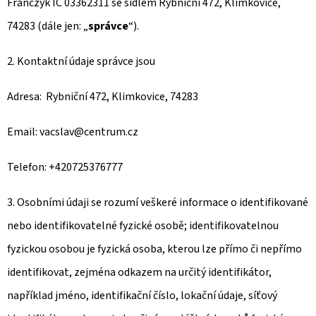
E
Franczyk IČ 03362311 se sídlem Rybniční 472, Klimkovice,
T
74283 (dále jen: „
správce
“).
E
2. Kontaktní údaje správce jsou
N
A
Adresa: Rybniční 472, Klimkovice, 74283
J
Email: vacslav@centrum.cz
Í
T
Telefon: +420725376777
?
3. Osobními údaji se rozumí veškeré informace o identifikované
nebo identifikovatelné fyzické osobě; identifikovatelnou
fyzickou osobou je fyzická osoba, kterou lze přímo či nepřímo
identifikovat, zejména odkazem na určitý identifikátor,
HLEDAT
například jméno, identifikační číslo, lokační údaje, síťový